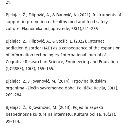
21.
Bjelajac, Ž., Filipović, A., & Banović, A. (2021). Instruments of
support in promotion of healthy food and food safety
culture. Ekonomika poljoprivrede, 68(1),241–255
Bjelajac, Ž., Filipović, A., & Stošić, L. (2022). Internet
addiction disorder (IAD) as a consequence of the expansion
of information technologies. International Journal of
Cognitive Research in Science, Engineering and Education
(IJCRSEE), 10(3), 155–165.
Bjelajac, Ž.,& Jovanović, M. (2014). Trgovina ljudskim
organima –Zločin savremenog doba. Politička Revija, 39(1).
269–284.
Bjelajac, Ž., & Jovanović, M. (2013). Pojedini aspekti
bezbednosne kulture na internetu. Kultura polisa, 10(21),
99–114.