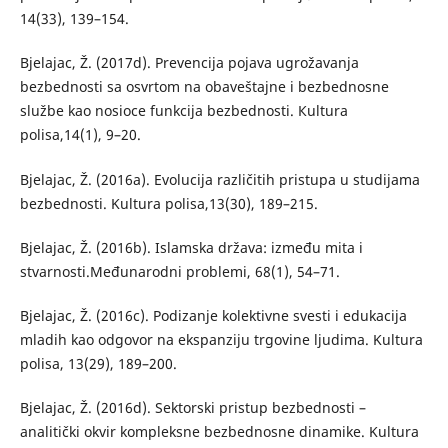
14(33), 139–154.
Bjelajac, Ž. (2017d). Prevencija pojava ugrožavanja
bezbednosti sa osvrtom na obaveštajne i bezbednosne
službe kao nosioce funkcija bezbednosti. Кultura
polisa,14(1), 9–20.
Bjelajac, Ž. (2016a). Evolucija različitih pristupa u studijama
bezbednosti. Kultura polisa,13(30), 189–215.
Bjelajac, Ž. (2016b). Islamska država: između mita i
stvarnosti.Međunarodni problemi, 68(1), 54–71.
Bjelajac, Ž. (2016c). Podizanje kolektivne svesti i edukacija
mladih kao odgovor na ekspanziju trgovine ljudima. Kultura
polisa, 13(29), 189–200.
Bjelajac, Ž. (2016d). Sektorski pristup bezbednosti –
analitički okvir kompleksne bezbednosne dinamike. Kultura