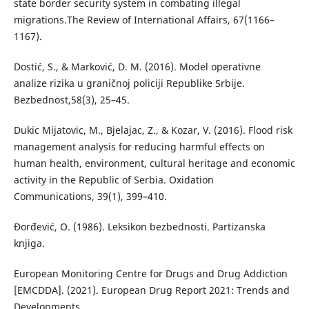
state border security system in combating illegal
migrations.The Review of International Affairs, 67(1166–
1167).
Dostić, S., & Marković, D. M. (2016). Model operativne
analize rizika u graničnoj policiji Republike Srbije.
Bezbednost,58(3), 25–45.
Dukic Mijatovic, M., Bjelajac, Z., & Kozar, V. (2016). Flood risk
management analysis for reducing harmful effects on
human health, environment, cultural heritage and economic
activity in the Republic of Serbia. Oxidation
Communications, 39(1), 399–410.
Đorđević, O. (1986). Leksikon bezbednosti. Partizanska
knjiga.
European Monitoring Centre for Drugs and Drug Addiction
[EMCDDA]. (2021). European Drug Report 2021: Trends and
Developments.