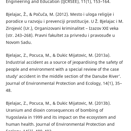
Engineering and Education (IJCRSEE), 11(1), 153–164.
Bjelajac, Ž., & Počuča, M. (2012). Mesto i uloga religije i
porodice u razvoju i prevenciji prostitucije. U Ž. Bjelajac i M.
Zirojević (Ur.), Organizovani kriminalitet – Izazov XXI veka
(str. 243–268). Pravni fakultet za privredu i pravosuđe u
Novom Sadu.
Bjelajac, Z., Pocuca, M., & Dukic Mijatovic, M. (2013a).
Industrial accident as a source of jeopardising the safety of
people and environment with a special review of the case
study’ accident in the middle section of the Danube River’.
Journal of Environmental Protection and Ecology, 14(1), 35–
48.
Bjelajac, Z., Pocuca, M., & Dukic Mijatovic, M. (2013b).
Uranium and dioxin consequences of bombing of
Yugoslavia in 1999 and its impact on the ecosystem and
human health. Journal of Environmental Protection and