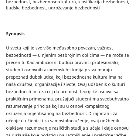
bezbednost, bezbednosna kultura, klasifikacija bezbednosti,
ljudska bezbednost, ugrožavanje bezbednosti
Synopsis
U svetu koji je sve više međusobno povezan, važnost
bezbednosti — u njenim bezbrojnim oblicima — ne može se
preceniti. Kao ambiciozni budući pravnici profesionalci,
studenti osnovnih akademskih studija prava moraju
prepoznati dubok uticaj koji bezbednosna kultura ima na
naša društva, organizacije i živote. Ovaj udžbenik o kulturi
bezbednosti ima za cilj da premosti teorijske osnove sa
praktičnim primenama, pružajući studentima sveobuhvatno
razumevanje principa koji su u osnovi kompaktnog
okruženja orijentisanog na bezbednost. Dizajniran i za
učenje u učionici i za samostalno učenje, ovaj udžbenik
olakšava razumevanje različitih studija slučaja i daje osnovu
za diskusije koje podstiču na razmišljanje i praktične vežbe.