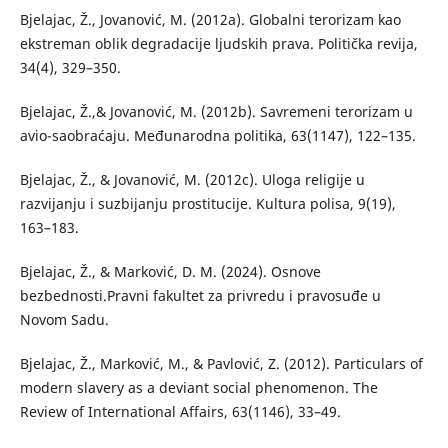
Bjelajac, Ž., Jovanović, M. (2012a). Globalni terorizam kao
ekstreman oblik degradacije lјudskih prava. Politička revija,
34(4), 329–350.
Bjelajac, Ž.,& Jovanović, M. (2012b). Savremeni terorizam u
avio-saobraćaju. Međunarodna politika, 63(1147), 122–135.
Bjelajac, Ž., & Jovanović, M. (2012c). Uloga religije u
razvijanju i suzbijanju prostitucije. Kultura polisa, 9(19),
163–183.
Bjelajac, Ž., & Marković, D. M. (2024). Osnove
bezbednosti.Pravni fakultet za privredu i pravosuđe u
Novom Sadu.
Bjelajac, Ž., Marković, M., & Pavlović, Z. (2012). Particulars of
modern slavery as a deviant social phenomenon. The
Review of International Affairs, 63(1146), 33–49.