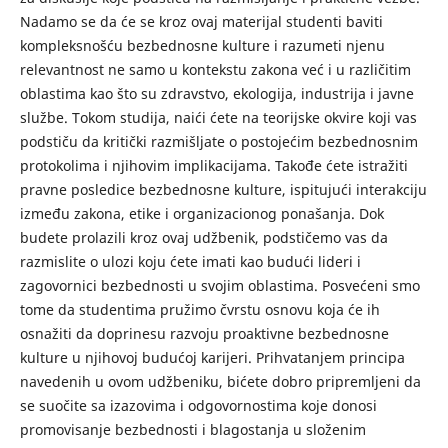
Nadamo se da će se kroz ovaj materijal studenti baviti
kompleksnošću bezbednosne kulture i razumeti njenu
relevantnost ne samo u kontekstu zakona već i u različitim
oblastima kao što su zdravstvo, ekologija, industrija i javne
službe. Tokom studija, naići ćete na teorijske okvire koji vas
podstiču da kritički razmišljate o postojećim bezbednosnim
protokolima i njihovim implikacijama. Takođe ćete istražiti
pravne posledice bezbednosne kulture, ispitujući interakciju
između zakona, etike i organizacionog ponašanja. Dok
budete prolazili kroz ovaj udžbenik, podstičemo vas da
razmislite o ulozi koju ćete imati kao budući lideri i
zagovornici bezbednosti u svojim oblastima. Posvećeni smo
tome da studentima pružimo čvrstu osnovu koja će ih
osnažiti da doprinesu razvoju proaktivne bezbednosne
kulture u njihovoj budućoj karijeri. Prihvatanjem principa
navedenih u ovom udžbeniku, bićete dobro pripremljeni da
se suočite sa izazovima i odgovornostima koje donosi
promovisanje bezbednosti i blagostanja u složenim