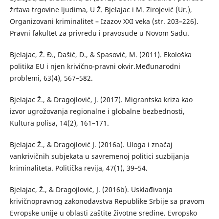
žrtava trgovine ljudima, U Ž. Bjelajac i M. Zirojević (Ur.),
Organizovani kriminalitet – Izazov XXI veka (str. 203–226).
Pravni fakultet za privredu i pravosuđe u Novom Sadu.
Bjelajac, Ž. Đ., Dašić, D., & Spasović, M. (2011). Ekološka
politika EU i njen krivično-pravni okvir.Međunarodni
problemi, 63(4), 567–582.
Bjelajac Ž., & Dragojlović, J. (2017). Migrantska kriza kao
izvor ugrožovanja regionalne i globalne bezbednosti,
Kultura polisa, 14(2), 161–171.
Bjelajac Ž., & Dragojlović J. (2016a). Uloga i značaj
vankrivičnih subjekata u savremenoj politici suzbijanja
kriminaliteta. Politička revija, 47(1), 39–54.
Bjelajac, Ž., & Dragojlović, J. (2016b). Usklađivanja
krivičnopravnog zakonodavstva Republike Srbije sa pravom
Evropske unije u oblasti zaštite životne sredine. Evropsko