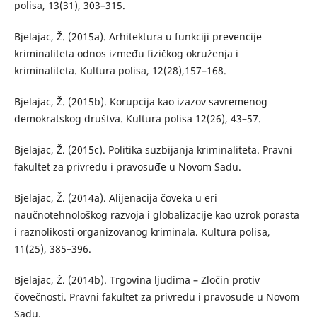
polisa, 13(31), 303–315.
Bjelajac, Ž. (2015a). Arhitektura u funkciji prevencije
kriminaliteta odnos između fizičkog okruženja i
kriminaliteta. Kultura polisa, 12(28),157–168.
Bjelajac, Ž. (2015b). Korupcija kao izazov savremenog
demokratskog društva. Kultura polisa 12(26), 43–57.
Bjelajac, Ž. (2015c). Politika suzbijanja kriminaliteta. Pravni
fakultet za privredu i pravosuđe u Novom Sadu.
Bjelajac, Ž. (2014a). Alijenacija čoveka u eri
naučnotehnološkog razvoja i globalizacije kao uzrok porasta
i raznolikosti organizovanog kriminala. Kultura polisa,
11(25), 385–396.
Bjelajac, Ž. (2014b). Trgovina ljudima – Zločin protiv
čovečnosti. Pravni fakultet za privredu i pravosuđe u Novom
Sadu.