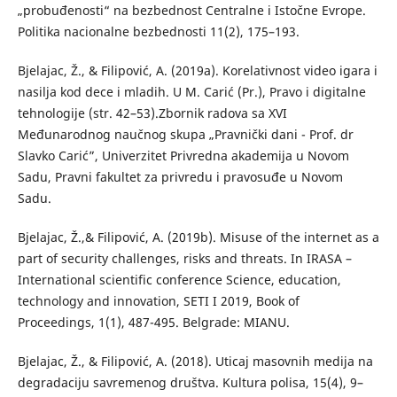
„probuđenosti“ na bezbednost Centralne i Istočne Evrope.
Politika nacionalne bezbednosti 11(2), 175–193.
Bjelajac, Ž., & Filipović, A. (2019a). Korelativnost video igara i
nasilja kod dece i mladih. U M. Carić (Pr.), Pravo i digitalne
tehnologije (str. 42–53).Zbornik radova sa XVI
Međunarodnog naučnog skupa „Pravnički dani - Prof. dr
Slavko Carić”, Univerzitet Privredna akademija u Novom
Sadu, Pravni fakultet za privredu i pravosuđe u Novom
Sadu.
Bjelajac, Ž.,& Filipović, A. (2019b). Misuse of the internet as a
part of security challenges, risks and threats. In IRASA –
International scientific conference Science, education,
technology and innovation, SETI I 2019, Book of
Proceedings, 1(1), 487-495. Belgrade: MIANU.
Bjelajac, Ž., & Filipović, A. (2018). Uticaj masovnih medija na
degradaciju savremenog društva. Kultura polisa, 15(4), 9–