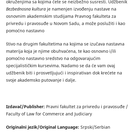
okruženjima sa kojima ćete se neizbežno susresti. Udžbenik
Bezbednosna kultura
je namenjen izvođenju nastave na
osnovnim akademskim studijama Pravnog fakulteta za
privredu i pravosuđe u Novom Sadu, a može poslužiti i kao
pomoćno nastavno
štivo na drugim fakultetima na kojima se izučava nastavna
materija koja je njime obuhvaćena, te kao osnovno i/ili
pomoćno nastavno sredstvo na odgovarajućim
specijalističkim kursevima. Nadamo se da će vam ovaj
udžbenik biti i prosvetljujući i inspirativan dok krećete na
svoje akademsko putovanje i dalje.
Izdavač/Publisher:
Pravni fakultet za privredu i pravosuđe /
Faculty of Law for Commerce and Judiciary
Originalni jezik/Original Language:
Srpski/Serbian