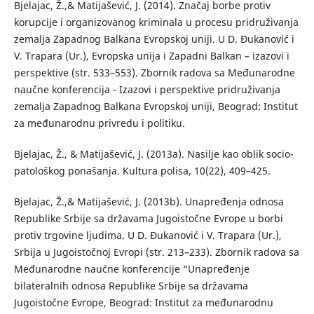
Bjelajac, Ž.,& Matijašević, J. (2014). Značaj borbe protiv
korupcije i organizovanog kriminala u procesu pridruživanja
zemalja Zapadnog Balkana Evropskoj uniji. U D. Đukanović i
V. Trapara (Ur.), Evropska unija i Zapadni Balkan – izazovi i
perspektive (str. 533–553). Zbornik radova sa Međunarodne
naučne konferencija - Izazovi i perspektive pridruživanja
zemalja Zapadnog Balkana Evropskoj uniji, Beograd: Institut
za međunarodnu privredu i politiku.
Bjelajac, Ž., & Matijašević, J. (2013a). Nasilje kao oblik socio-
patološkog ponašanja. Kultura polisa, 10(22), 409–425.
Bjelajac, Ž.,& Matijašević, J. (2013b). Unapređenja odnosa
Republike Srbije sa državama Jugoistočne Evrope u borbi
protiv trgovine ljudima. U D. Đukanović i V. Trapara (Ur.),
Srbija u Jugoistočnoj Evropi (str. 213–233). Zbornik radova sa
Međunarodne naučne konferencije “Unapređenje
bilateralnih odnosa Republike Srbije sa državama
Jugoistočne Evrope, Beograd: Institut za međunarodnu