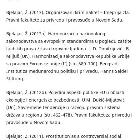
Bjelajac, Ž. (2013). Organizovani kriminalitet – Imeprija zla.
Pravni fakultete za privredu i pravosuđe u Novom Sadu.
Bjelajac, Ž. (2012a). Harmonizacija nacionalnog
zakonodavstva sa evropskim standardima u pogledu zaštite
ljudskih prava žrtava trgovine ljudima. U D. Dimitrijević i B.
Miljuš (Ur.), Harmonizacija zakonodavstva Republike Srbije
sa pravom Evropske unije (II) (str. 680–700). Beograd:
Institut za međunarodnu politiku i privredu, Hanns Seidel
Stiftung.
Bjelajac, Ž. (2012b). Pojedini aspekti politike EU u oblasti
ekologije i energetske bezbednosti. U M. Dukić-Mijatović
(Ur.), Savremene tendencije u razvoju pravnih sistema
država u regionu (str. 462–478). Pravni fakultet za privredu i
pravosuđe u Novom Sadu.
Bjelajac, Ž. (2011). Prostitution as a controversial social