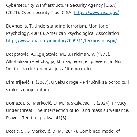
Cybersecurity & Infrastructure Security Agency [CISA].
(2021). Cybersecurity Tips. CISA.
https://www.cisa.gov/
DeAngelis, T. Understanding terrorism. Monitor of
Psychology, 40(10). American Psychological Association.
http://www.apa.org/monitor/2009/11/terrorism.aspx/
Despotović, A., Ignjatović, M., & Fridman, V. (1978).
Alkoholizam – etiologija, klinika, lečenje i prevencija. Niš:
Institut za dokumentaciju zaštite na radu.
Dimitrijević, I. (2007). U veku droge – Priručnik za porodicu i
školu. Izdanje autora.
Domazet, S., Marković, D. M., & Skakavac, T. (2024). Privacy
under threat: The intersection of IoT and mass surveillance.
Pravo – Teorija i praksa, 41(3).
Dostić, S., & Marković, D. M. (2017). Combined model of