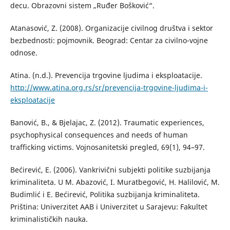
decu. Obrazovni sistem „Ruđer Bošković“.
Atanasović, Z. (2008). Organizacije civilnog društva i sektor
bezbednosti: pojmovnik. Beograd: Centar za civilno-vojne
odnose.
Atina. (n.d.). Prevencija trgovine ljudima i eksploatacije.
http://www.atina.org.rs/sr/prevencija-trgovine-ljudima-i-
eksploatacije
Banović, B., & Bjelajac, Z. (2012). Traumatic experiences,
psychophysical consequences and needs of human
trafficking victims. Vojnosanitetski pregled, 69(1), 94–97.
Bećirević, E. (2006). Vankrivični subjekti politike suzbijanja
kriminaliteta. U M. Abazović, I. Muratbegović, H. Halilović, M.
Budimlić i E. Bećirević, Politika suzbijanja kriminaliteta.
Priština: Univerzitet AAB i Univerzitet u Sarajevu: Fakultet
kriminalističkih nauka.