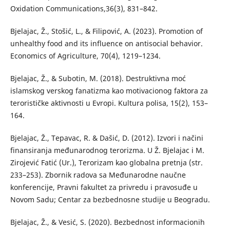
Oxidation Communications,36(3), 831–842.
Bjelajac, Ž., Stošić, L., & Filipović, A. (2023). Promotion of
unhealthy food and its influence on antisocial behavior.
Economics of Agriculture, 70(4), 1219–1234.
Bjelajac, Ž., & Subotin, M. (2018). Destruktivna moć
islamskog verskog fanatizma kao motivacionog faktora za
terorističke aktivnosti u Evropi. Kultura polisa, 15(2), 153–
164.
Bjelajac, Ž., Tepavac, R. & Dašić, D. (2012). Izvori i načini
finansiranja međunarodnog terorizma. U Ž. Bjelajac i M.
Zirojević Fatić (Ur.), Terorizam kao globalna pretnja (str.
233–253). Zbornik radova sa Međunarodne naučne
konferencije, Pravni fakultet za privredu i pravosuđe u
Novom Sadu; Centar za bezbednosne studije u Beogradu.
Bjelajac, Ž., & Vesić, S. (2020). Bezbednost informacionih