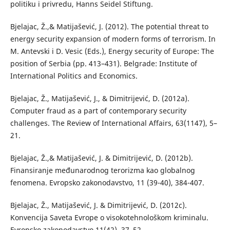
politiku i privredu, Hanns Seidel Stiftung.
Bjelajac, Ž.,& Matijašević, J. (2012). The potential threat to
energy security expansion of modern forms of terrorism. In
M. Antevski i D. Vesic (Eds.), Energy security of Europe: The
position of Serbia (pp. 413–431). Belgrade: Institute of
International Politics and Economics.
Bjelajac, Ž., Matijašević, J., & Dimitrijević, D. (2012a).
Computer fraud as a part of contemporary security
challenges. The Review of International Affairs, 63(1147), 5–
21.
Bjelajac, Ž.,& Matijašević, J. & Dimitrijević, D. (2012b).
Finansiranje međunarodnog terorizma kao globalnog
fenomena. Evropsko zakonodavstvo, 11 (39-40), 384-407.
Bjelajac, Ž., Matijašević, J. & Dimitrijević, D. (2012c).
Konvencija Saveta Evrope o visokotehnološkom kriminalu.
Evropsko zakonodavstvo,11(42), 37–52.