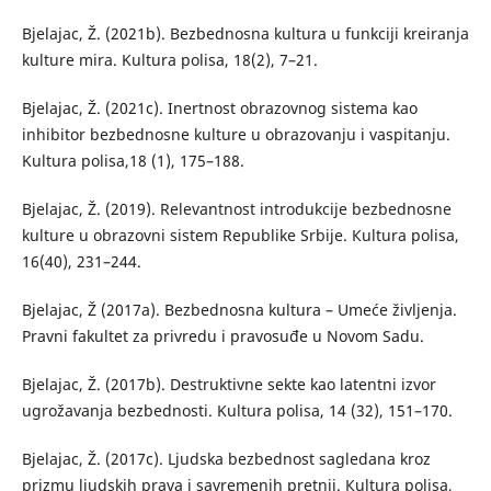
Bjelajac, Ž. (2021b). Bezbednosna kultura u funkciji kreiranja
kulture mira. Kultura polisa, 18(2), 7–21.
Bjelajac, Ž. (2021c). Inertnost obrazovnog sistema kao
inhibitor bezbednosne kulture u obrazovanju i vaspitanju.
Kultura polisa,18 (1), 175–188.
Bjelajac, Ž. (2019). Relevantnost introdukcije bezbednosne
kulture u obrazovni sistem Republike Srbije. Кultura polisa,
16(40), 231–244.
Bjelajac, Ž (2017a). Bezbednosna kultura – Umeće živlјenja.
Pravni fakultet za privredu i pravosuđe u Novom Sadu.
Bjelajac, Ž. (2017b). Destruktivne sekte kao latentni izvor
ugrožavanja bezbednosti. Kultura polisa, 14 (32), 151–170.
Bjelajac, Ž. (2017c). Ljudska bezbednost sagledana kroz
prizmu ljudskih prava i savremenih pretnji. Кultura polisa,