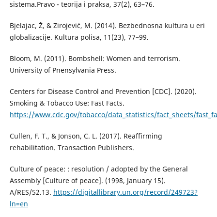
sistema.Pravo - teorija i praksa, 37(2), 63–76.
Bjelajac, Ž, & Zirojević, M. (2014). Bezbednosna kultura u eri
globalizacije. Kultura polisa, 11(23), 77–99.
Bloom, M. (2011). Bombshell: Women and terrorism.
University of Pnensylvania Press.
Centers for Disease Control and Prevention [CDC]. (2020).
Smoking & Tobacco Use: Fast Facts.
https://www.cdc.gov/tobacco/data_statistics/fact_sheets/fast_f
Cullen, F. T., & Jonson, C. L. (2017). Reaffirming
rehabilitation. Transaction Publishers.
Culture of peace: : resolution / adopted by the General
Assembly [Culture of peace]. (1998, January 15).
A/RES/52.13.
https://digitallibrary.un.org/record/249723?
ln=en