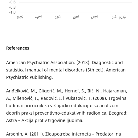
References
American Psychiatric Association. (2013). Diagnostic and
statistical manual of mental disorders (5th ed.). American
Psychiatric Publishing.
Anđelković, M., Gligorić, M., Hornof, S., Ilić, N., Hajaraman,
A., Milenović, F., Radović, I. i Vukasović, T. (2008). Trgovina
ljudima: priručnik za vršnjačku edukaciju: sa analizom
dobrih praksi preventivno-edukativnih radionica. Beograd:
Astra – Akcija protiv trgovine ljudima.
Arsenin, A. (2011). Zloupotreba interneta – Predatori na