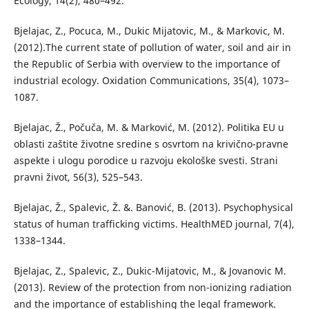
Ecology, 14(2), 480–492.
Bjelajac, Z., Pocuca, M., Dukic Mijatovic, M., & Markovic, M.
(2012).The current state of pollution of water, soil and air in
the Republic of Serbia with overview to the importance of
industrial ecology. Oxidation Communications, 35(4), 1073–
1087.
Bjelajac, Ž., Počuča, M. & Marković, M. (2012). Politika EU u
oblasti zaštite životne sredine s osvrtom na krivično-pravne
aspekte i ulogu porodice u razvoju ekološke svesti. Strani
pravni život, 56(3), 525–543.
Bjelajac, Ž., Spalevic, Ž. &. Banović, B. (2013). Psychophysical
status of human trafficking victims. HealthMED journal, 7(4),
1338–1344.
Bjelajac, Z., Spalevic, Z., Dukic-Mijatovic, M., & Jovanovic M.
(2013). Review of the protection from non-ionizing radiation
and the importance of establishing the legal framework.