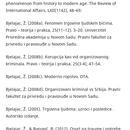
phenomenon from history to modern age. The Review of
International Affairs, LXII(1142), 48–69.
Bjelajac, Ž. (2008a). Fenomen trgovine ljudskim bićima.
Pravo – teorija i praksa, 25(11–12). 3–20. Univerzitet
Privredna akademija u Novom Sadu: Pravni fakultet za
privredu i pravosuđe u Novom Sadu.
Bjelajac, Ž. (2008b). Korupcija kao vid organizovanog
kriminala. Pravo – teorija i praksa, 25(3-4), 47–54.
Bjelajac, Ž. (2008c). Moderno ropstvo. DTA.
Bjelajac, Ž. (2008d). Organizovani kriminal vs Srbija. Pravni
fakultet za privredu i pravosuđe u Novom Sadu.
Bjelajac, Ž. (2005). Trgovina ljudima: uzroci i posledice.
Autorsko izdanje.
Bjelajac, Ž., & Banović, B. (2012). Osvrt na traume i potrebe