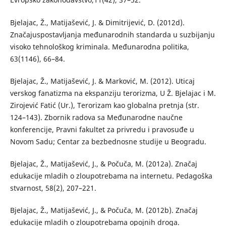
Bjelajac, Ž., Matijašević, J. & Dimitrijević, D. (2012d).
Značajuspostavljanja međunarodnih standarda u suzbijanju
visoko tehnološkog kriminala. Međunarodna politika,
63(1146), 66–84.
Bjelajac, Ž., Matijašević, J. & Marković, M. (2012). Uticaj
verskog fanatizma na ekspanziju terorizma, U Ž. Bjelajac i M.
Zirojević Fatić (Ur.), Terorizam kao globalna pretnja (str.
124–143). Zbornik radova sa Međunarodne naučne
konferencije, Pravni fakultet za privredu i pravosuđe u
Novom Sadu; Centar za bezbednosne studije u Beogradu.
Bjelajac, Ž., Matijašević, J., & Počuča, M. (2012a). Značaj
edukacije mladih o zloupotrebama na internetu. Pedagoška
stvarnost, 58(2), 207–221.
Bjelajac, Ž., Matijašević, J., & Počuča, M. (2012b). Značaj
edukacije mladih o zloupotrebama opojnih droga.