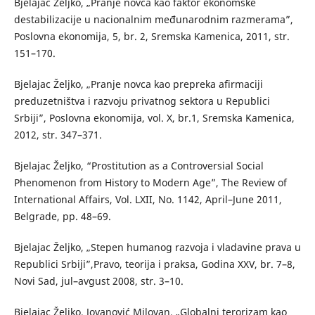
Bjelajac Željko, „Pranje novca kao faktor ekonomske
destabilizacije u nacionalnim međunarodnim razmerama”,
Poslovna ekonomija, 5, br. 2, Sremska Kamenica, 2011, str.
151–170.
Bjelajac Željko, „Pranje novca kao prepreka afirmaciji
preduzetništva i razvoju privatnog sektora u Republici
Srbiji”, Poslovna ekonomija, vol. X, br.1, Sremska Kamenica,
2012, str. 347–371.
Bjelajac Željko, “Prostitution as a Controversial Social
Phenomenon from History to Modern Age”, The Review of
International Affairs, Vol. LXII, No. 1142, April–June 2011,
Belgrade, pp. 48–69.
Bjelajac Željko, „Stepen humanog razvoja i vladavine prava u
Republici Srbiji”,Pravo, teorija i praksa, Godina XXV, br. 7–8,
Novi Sad, jul–avgust 2008, str. 3–10.
Bjelajac Željko, Jovanović Milovan, „Globalni terorizam kao