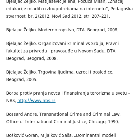
Bjelajac Željko, Matijašević Jelena, Počuča Milan, „Značaj
edukacije mladih o zloupotrebama na internetu”, Pedagoška
stvarnost, br. 2/2012, Novi Sad 2012, str. 207–221.
Bjelajac Željko, Moderno ropstvo, DTA, Beograd, 2008.
Bjelajac Željko, Organizovani kriminal vs Srbija, Pravni
fakultet za privredu i pravosuđe u Novom Sadu, DTA
Beograd, Beograd, 2008.
Bjelajac Željko, Trgovina ljudima, uzroci i posledice,
Beograd, 2005.
Borba protiv pranja novca i finansiranja terorizma u svetu –
NBS,
http://www.nbs.rs
Bossard Andre, Transnational Crime and Criminal Law,
Office of International Criminal Justice, Chicago, 1990.
Bošković Goran, Mijalković Saša, „Dominantni modeli