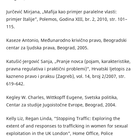
Jurčević Mirjana, „Mafija kao primjer paralelne vlasti:
primjer Italije”, Polemos, Godina XIII, br. 2, 2010, str. 101–
115.
Kaseze Antonio, Međunarodno krivično pravo, Beogradski
centar za ljudska prava, Beograd, 2005.
Katušić-Jergović Sanja, „Pranje novca (pojam, karakteristike,
pravna regulativa i praktični problemi)”, Hrvatski ljetopis za
kazneno pravo i praksu (Zagreb), vol. 14, broj 2/2007, str.
619–642.
Kegley W. Charles, Wittkopff Eugene, Svetska politika,
Centar za studije Jugoistočne Evrope, Beograd, 2004.
Kelly Liz, Regan Linda, “Stopping Traffic: Exploring the
extent of and responses to trafficking in women for sexual
exploitation in the UK London”, Home Office, Police