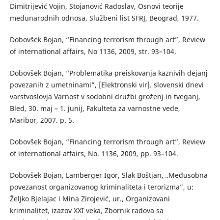
Dimitrijević Vojin, Stojanović Radoslav, Osnovi teorije
međunarodnih odnosa, Službeni list SFRJ, Beograd, 1977.
Dobovšek Bojan, “Financing terrorism through art”, Review
of international affairs, No 1136, 2009, str. 93–104.
Dobovšek Bojan, “Problematika preiskovanja kaznivih dejanj
povezanih z umetninami”, [Elektronski vir]. slovenski dnevi
varstvoslovja Varnost v sodobni družbi groženj in tveganj,
Bled, 30. maj – 1. junij, Fakulteta za varnostne vede,
Maribor, 2007. p. 5.
Dobovšek Bojan, “Financing terrorism through art”, Review
of international affairs, No. 1136, 2009, pp. 93–104.
Dobovšek Bojan, Lamberger Igor, Slak Boštjan, „Međusobna
povezanost organizovanog kriminaliteta i terorizma”, u:
Željko Bjelajac i Mina Zirojević, ur., Organizovani
kriminalitet, izazov XXI veka, Zbornik radova sa