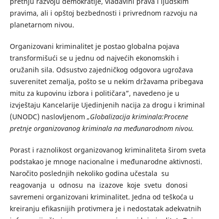
pretnju razvoju demokratije, vladavini prava i ljudskim
pravima, ali i opštoj bezbednosti i privrednom razvoju na
planetarnom nivou.
Organizovani kriminalitet je postao globalna pojava
transformišući se u jednu od najvećih ekonomskih i
oružanih sila. Odsustvo zajedničkog odgovora ugrožava
suverenitet zemalja, pošto se u nekim državama pribegava
mitu za kupovinu izbora i političara”, navedeno je u
izvještaju Kancelarije Ujedinjenih nacija za drogu i kriminal
(UNODC) naslovljenom
„Globalizacija kriminala:Procene
pretnje organizovanog kriminala na međunarodnom nivou.
Porast i raznolikost organizovanog kriminaliteta širom sveta
podstakao je mnoge nacionalne i međunarodne aktivnosti.
Naročito poslednjih nekoliko godina učestala su
reagovanja u odnosu na izazove koje svetu donosi
savremeni organizovani kriminalitet. Jedna od teškoća u
kreiranju efikasnijih protivmera je i nedostatak adekvatnih