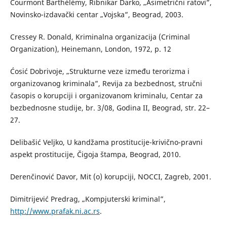
Courmont Barthélémy, Ribnikar Darko, „Asimetrični ratovi”,
Novinsko-izdavački centar „Vojska”, Beograd, 2003.
Cressey R. Donald, Kriminalna organizacija (Criminal
Organization), Heinemann, London, 1972, p. 12
Ćosić Dobrivoje, „Strukturne veze između terorizma i
organizovanog kriminala”, Revija za bezbednost, stručni
časopis o korupciji i organizovanom kriminalu, Centar za
bezbednosne studije, br. 3/08, Godina II, Beograd, str. 22–
27.
Delibašić Veljko, U kandžama prostitucije-krivično-pravni
aspekt prostitucije, Čigoja štampa, Beograd, 2010.
Derenčinović Davor, Mit (o) korupciji, NOCCI, Zagreb, 2001.
Dimitrijević Predrag, „Kompjuterski kriminal”,
http://www.prafak.ni.ac.rs
.