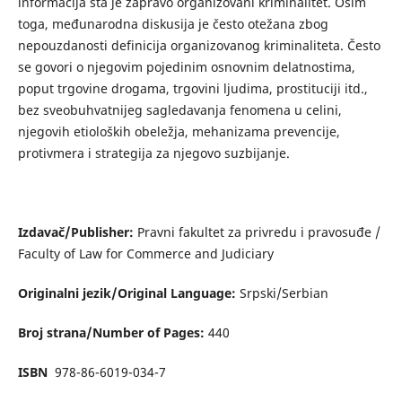
informacija šta je zapravo organizovani kriminalitet. Osim
toga, međunarodna diskusija je često otežana zbog
nepouzdanosti definicija organizovanog kriminaliteta. Često
se govori o njegovim pojedinim osnovnim delatnostima,
poput trgovine drogama, trgovini ljudima, prostituciji itd.,
bez sveobuhvatnijeg sagledavanja fenomena u celini,
njegovih etioloških obeležja, mehanizama prevencije,
protivmera i strategija za njegovo suzbijanje.
Izdavač/Publisher:
Pravni fakultet za privredu i pravosuđe /
Faculty of Law for Commerce and Judiciary
Originalni jezik/Original Language:
Srpski/Serbian
Broj strana/Number of Pages:
440
ISBN
978-86-6019-034-7