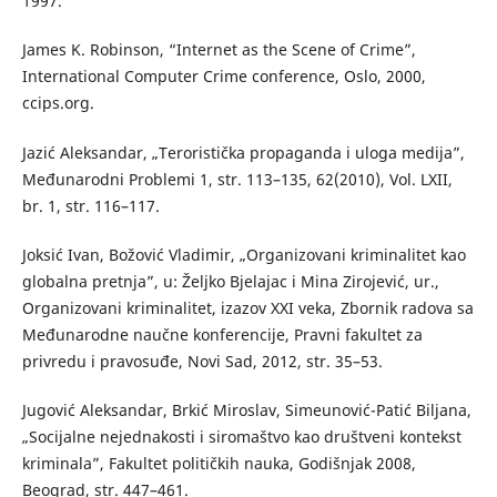
1997.
James K. Robinson, “Internet as the Scene of Crime”,
International Computer Crime conference, Oslo, 2000,
ccips.org.
Jazić Aleksandar, „Teroristička propaganda i uloga medija”,
Međunarodni Problemi 1, str. 113–135, 62(2010), Vol. LXII,
br. 1, str. 116–117.
Joksić Ivan, Božović Vladimir, „Organizovani kriminalitet kao
globalna pretnja”, u: Željko Bjelajac i Mina Zirojević, ur.,
Organizovani kriminalitet, izazov XXI veka, Zbornik radova sa
Međunarodne naučne konferencije, Pravni fakultet za
privredu i pravosuđe, Novi Sad, 2012, str. 35–53.
Jugović Aleksandar, Brkić Miroslav, Simeunović-Patić Biljana,
„Socijalne nejednakosti i siromaštvo kao društveni kontekst
kriminala”, Fakultet političkih nauka, Godišnjak 2008,
Beograd, str. 447–461.