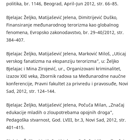
politika, br. 1146, Beograd, April–Jun 2012, str. 66–85.
Bjelajac Željko, Matijašević Jelena, Dimitrijević Duško,
Finansiranje međunarodnog terorizma kao globalnog
fenomena, Evropsko zakonodavstvo, br. 29–40/2012, str.
384–407.
Bjelajac Željko, Matijašević Jelena, Marković Miloš, „Uticaj
verskog fanatizma na ekspanziju terorizma”, u: Željko
Bjelajac i Mina Zirojević, ur., Organizovani kriminalitet,
izazov XXI veka, Zbornik radova sa Međunarodne naučne
konferencije, Pravni fakultet za privredu i pravosuđe, Novi
Sad, 2012, str. 124–144.
Bjelajac Željko, Matijašević Jelena, Počuča Milan, „Značaj
edukacije mladih o zloupotrebama opojnih droga”,
Pedagoška stvarnost, God. LVIII, br.3, Novi Sad, 2012, str.
401–415.