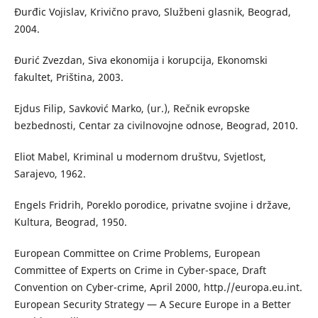
Đurđic Vojislav, Krivično pravo, Službeni glasnik, Beograd,
2004.
Đurić Zvezdan, Siva ekonomija i korupcija, Ekonomski
fakultet, Priština, 2003.
Ejdus Filip, Savković Marko, (ur.), Rečnik evropske
bezbednosti, Centar za civilnovojne odnose, Beograd, 2010.
Eliot Mabel, Kriminal u modernom društvu, Svjetlost,
Sarajevo, 1962.
Engels Fridrih, Poreklo porodice, privatne svojine i države,
Kultura, Beograd, 1950.
European Committee on Crime Problems, European
Committee of Experts on Crime in Cyber-space, Draft
Convention on Cyber-crime, April 2000, http.//europa.eu.int.
European Security Strategy ― A Secure Europe in a Better