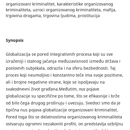
organizovani kriminalitet, karakteristike organizovanog
kriminaliteta, uzroci organizovanog kriminaliteta, mafija,
trgovina drogama, trgovina ljudima, prostitucija
Synopsis
Globalizacija se pored integrativnih procesa koji su sve
izraženiji i stalnog jačanja međuzavisnosti između država i
poslovnih subjekata, odrazila i na sferu bezbednosti. Taj
proces koji neumoljivo i konstantno teče ima svoje pozitivne,
ali i brojne negativne strane, koje se ispoljavaju na
svakodnevni život građana.Međutim,
nus
pojave
globalizacije su specifične po tome, što se efikasnije i brže
od bilo čega drugog proširuju i uvezuju. Svedoci smo da je
tipična nus pojava globalizacije organizovani kriminalitet.
Pored toga što se delatnostima organizovanog kriminaliteta
ostvaruju ogromni nezakoniti profiti, on predstavlja ozbiljnu