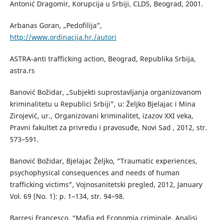
Antonić Dragomir, Korupcija u Srbiji, CLDS, Beograd, 2001.
Arbanas Goran, „Pedofilija”,
http://www.ordinacija.hr./autori
ASTRA-anti trafficking action, Beograd, Republika Srbija,
astra.rs
Banović Božidar, „Subjekti suprostavljanja organizovanom
kriminalitetu u Republici Srbiji”, u: Željko Bjelajac i Mina
Zirojević, ur., Organizovani kriminalitet, izazov XXI veka,
Pravni fakultet za privredu i pravosuđe, Novi Sad , 2012, str.
573–591.
Banović Božidar, Bjelajac Željko, “Traumatic experiences,
psychophysical consequences and needs of human
trafficking victims”, Vojnosanitetski pregled, 2012, January
Vol. 69 (No. 1): p. 1–134, str. 94–98.
Barresi Francesco, “Mafia ed Economia criminale. Analisi