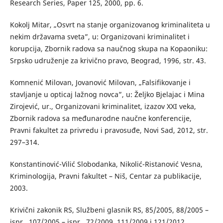
Research Series, Paper 125, 2000, pp. 6.
Kokolj Mitar, „Osvrt na stanje organizovanog kriminaliteta u
nekim državama sveta”, u: Organizovani kriminalitet i
korupcija, Zbornik radova sa naučnog skupa na Kopaoniku:
Srpsko udruženje za krivično pravo, Beograd, 1996, str. 43.
Komnenić Milovan, Jovanović Milovan, „Falsifikovanje i
stavljanje u opticaj lažnog novca”, u: Željko Bjelajac i Mina
Zirojević, ur., Organizovani kriminalitet, izazov XXI veka,
Zbornik radova sa međunarodne naučne konferencije,
Pravni fakultet za privredu i pravosuđe, Novi Sad, 2012, str.
297–314.
Konstantinović-Vilić Slobodanka, Nikolić-Ristanović Vesna,
Kriminologija, Pravni fakultet – Niš, Centar za publikacije,
2003.
Krivični zakonik RS, Službeni glasnik RS, 85/2005, 88/2005 –
ispr., 107/2005 – ispr., 72/2009, 111/2009 i 121/2012,