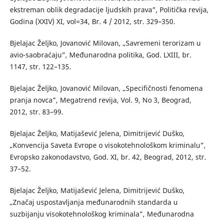
ekstreman oblik degradacije ljudskih prava”, Politička revija,
Godina (XXIV) XI, vol=34, Br. 4 / 2012, str. 329–350.
Bjelajac Željko, Jovanović Milovan, „Savremeni terorizam u
avio-saobraćaju”, Međunarodna politika, God. LXIII, br.
1147, str. 122–135.
Bjelajac Željko, Jovanović Milovan, „Specifičnosti fenomena
pranja novca”, Megatrend revija, Vol. 9, No 3, Beograd,
2012, str. 83–99.
Bjelajac Željko, Matijašević Jelena, Dimitrijević Duško,
„Konvencija Saveta Evrope o visokotehnološkom kriminalu”,
Evropsko zakonodavstvo, God. XI, br. 42, Beograd, 2012, str.
37–52.
Bjelajac Željko, Matijašević Jelena, Dimitrijević Duško,
„Značaj uspostavljanja međunarodnih standarda u
suzbijanju visokotehnološkog kriminala”, Međunarodna