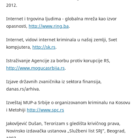
2012.
Internet i trgovina ljudima - globalna mreža kao izvor
opasnosti,
http://www.ring.ba
.
Internet, vidovi internet kriminala u našoj zemlji, Svet
kompjutera,
http://sk.rs
.
Istraživanje Agencije za borbu protiv korupcije RS,
http://www.mogucasrbija.rs
.
Izjave državnih zvaničnika iz sektora finansija,
danas.rs/arhiva.
Izveštaj MUP-a Srbije o organizovanom kriminalu na Kosovu
i Metohiji
http://www.spc.rs
Jakovljević Dušan, Terorizam s gledišta krivičnog prava,
Novinsko izdavačka ustanova „Službeni list SRJ”, Beograd,