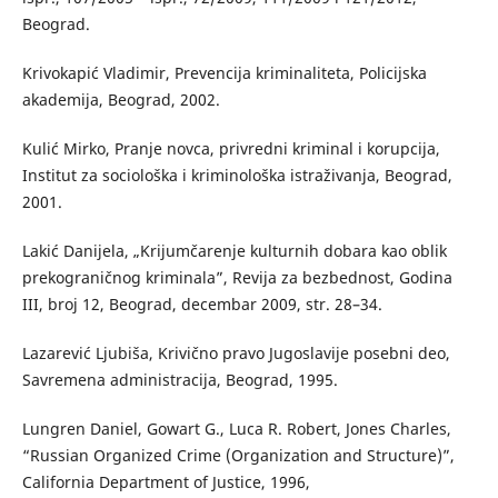
Beograd.
Krivokapić Vladimir, Prevencija kriminaliteta, Policijska
akademija, Beograd, 2002.
Kulić Mirko, Pranje novca, privredni kriminal i korupcija,
Institut za sociološka i kriminološka istraživanja, Beograd,
2001.
Lakić Danijela, „Krijumčarenje kulturnih dobara kao oblik
prekograničnog kriminala”, Revija za bezbednost, Godina
III, broj 12, Beograd, decembar 2009, str. 28–34.
Lazarević Ljubiša, Krivično pravo Jugoslavije posebni deo,
Savremena administracija, Beograd, 1995.
Lungren Daniel, Gowart G., Luca R. Robert, Jones Charles,
“Russian Organized Crime (Organization and Structure)”,
California Department of Justice, 1996,