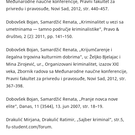
Međunarodne naučne konferencije, Pravni fakultet za
privredu i pravosuđe, Novi Sad, 2012, str. 440–457.
Dobovšek Bojan, Samardžić Renata, „Kriminalitet u vezi sa
umetninama ― tamno područje kriminalistike”, Pravo &
društvo, 2 (2): 2011, pp. 141–150.
Dobovšek Bojan, Samardžić Renata, „Krijumčarenje i
ilegalna trgovina kulturnim dobrima”, u: Željko Bjelajac i
Mina Zirojević, ur., Organizovani kriminalitet, izazov XXI
veka, Zbornik radova sa Međunarodne naučne konferencije,
Pravni fakultet za privredu i pravosuđe, Novi Sad, 2012, str.
367–398.
Dobovšek Bojan, Samardžić Renata, „Pranje novca nove
elite”, Danas, 11 (3544), 13. jun 2007, str. 18–19.
Drakulić Mirjana, Drakulić Ratimir, „Sajber kriminal”, str.5,
fu-student.com/forum.